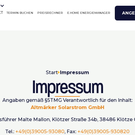
ANGE
KT
TERMIN BUCHEN
PREISRECHNER
E.HOME ENERGIEMANAGER
Start
Impressum
Impressum
Angaben gemäß §5TMG Verantwortlich für den Inhalt:
Altmärker Solarstrom GmbH
sführer Malte Mallon, Klötzer Straße 34b, 38486 Klötze
Tel.:
+49(0)39005-93080
, Fax:
+49(0)39005-930820