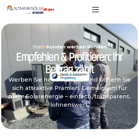
Start
Kunden werben Kunden
Empfehlen & Profitieren: Ihr
Beitrag zählt
Werben Sie neue Kunden und sichern Sie
sich attraktive Prämien. Gemeinsam für
mehr Solarenergie – einfach, transparent,
lohnenswert.