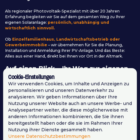
Als regionaler Photovoltaik-Spezialist mit über 20 Jahren
Erfahrung begleiten wir Sie auf dem gesamten Weg zu Ihrer
eigenen Solaranlage:
persönlich, unabhängig und
wirtschaftlich sinnvoll.
Ob
Einzelfamilienhaus, Landwirtschaftsbetrieb oder
Gewerbeimmobilie
– wir übernehmen für Sie die Planung,
Installation und Anmeldung Ihrer PV-Anlage. Und das Beste:
Alles aus einer Hand, direkt bei Ihnen vor Ort in der Altmark.
Auf einen Blick – Ihr Weg zur eigenen
Solaranlage mit Altmark Solar:
Cookie-Einstellungen
Wir verwenden Cookies, um Inhalte und Anzeigen zu
personalisieren und unseren Datenverkehr zu
Persönliche & kostenlose Beratung bei Ihnen vor Ort
analysieren. Wir geben Informationen über Ihre
Planung Ihrer Photovoltaikanlage – individuell &
wirtschaftlich
Nutzung unserer Website auch an unsere Werbe- und
Montage durch eigene Dachdecker-Teams
Analysepartner weiter, die diese möglicherweise mit
anderen Informationen kombinieren, die Sie ihnen
Anmeldung beim Netzbetreiber & Fördermittelberatung
bereitgestellt haben oder die sie im Rahmen Ihrer
Inbetriebnahme und Service – alles aus einer Hand
Nutzung ihrer Dienste gesammelt haben.
Ihre Vorteile:
Unsere Datenschutzbestimmungen