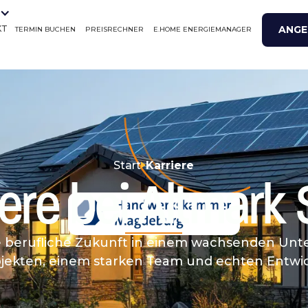
ANGE
KT
TERMIN BUCHEN
PREISRECHNER
E.HOME ENERGIEMANAGER
Start
Karriere
iere bei Altmark 
re berufliche Zukunft in einem wachsenden Un
jekten, einem starken Team und echten Entwi