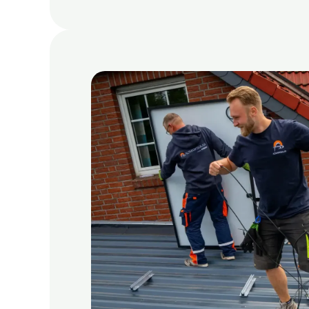
Berufserfahrung in Installa
Selbstständige und saubere
Zuverlässigkeit und Veran
Wohnort im Umkreis Helmst
Führerschein der Klasse B z