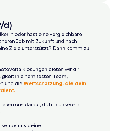
/d)
LKW mit Anhänger (alt: FS 3),
niker:in oder hast eine vergleichbare
sicheren Job mit Zukunft und nach
eine Ziele unterstützt? Dann komm zu
hotovoltaiklösungen bieten wir dir
igkeit in einem festen Team,
n und die
Wertschätzung, die dein
dient.
r freuen uns darauf, dich in unserem
.
n sende uns deine