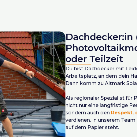
tion und Wartung
 Arbeitsweise
twortungsbewusstsein
edt oder Klötze
Dachdecker:in 
wingend erforderlich
Photovoltaikmo
oder Teilzeit
Du bist Dachdecker mit Leid
Arbeitsplatz, an dem dein H
Dann komm zu Altmark Sola
Als regionaler Spezialist für
nicht nur eine langfristige 
sondern auch den
Respekt, 
verdienen. In unserem Team z
auf dem Papier steht.