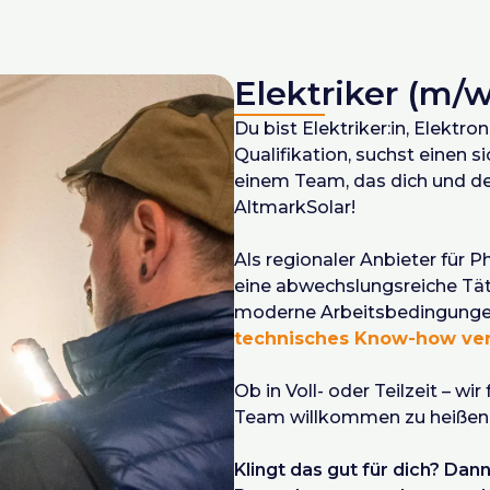
ng zu übernehmen
nd Qualitätsbewusstsein
 und selbstständiges Arbeiten
Elektriker (m/w
KW / Kleinbusse zwingend erforderlich
KW / Kleinbusse mit Anhänger (alt: FS 3) , C1E Leichte 
Du bist Elektriker:in, Elektro
schein für Flurförderzeuge) wünschenswert
Qualifikation, suchst einen 
einem Team, das dich und d
AltmarkSolar!
Als regionaler Anbieter für P
eine abwechslungsreiche Tät
moderne Arbeitsbedingunge
technisches Know-how ver
Ob in Voll- oder Teilzeit – wi
Team willkommen zu heißen
Klingt das gut für dich? Dan