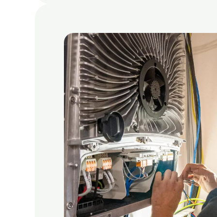
Bereitschaft, Verantwortu
Handwerkliches Geschick u
Kundenorientiertes Handeln
Führerschein der Klasse B P
Führerschein der Klasse BE P
Gabelstaplerschein (Führer