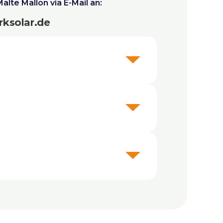
te Mallon via E-Mail an:
ksolar.de
ahme der
n Hierarchien und kurzen
oder eine vergleichbare